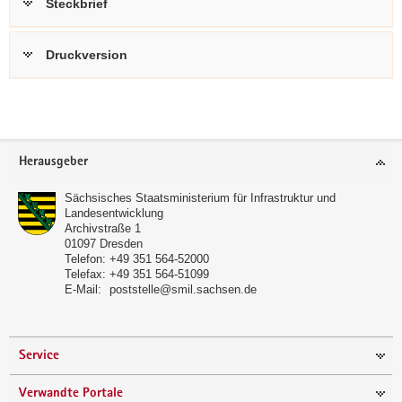
Steckbrief
Druckversion
Weitere
Information
Footer-
Herausgeber
Bereich
Sächsisches Staatsministerium für Infrastruktur und
Landesentwicklung
Archivstraße 1
01097
Dresden
Telefon:
+49 351 564-52000
Telefax:
+49 351 564-51099
E-Mail:
poststelle@smil.sachsen.de
Service
Verwandte Portale