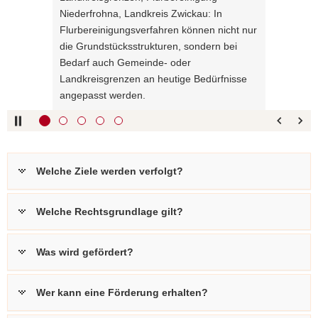
Pfeiltaste
Zurück
Niederfrohna, Landkreis Zwickau: In
a
links :
blättern
Flurbereinigungsverfahren können nicht nur
v
Pfeiltaste
Bildunterschrift
die Grundstücksstrukturen, sondern bei
i
oben :
anzeigen
Bedarf auch Gemeinde- oder
g
Pfeiltaste
Bildunterschrift
Landkreisgrenzen an heutige Bedürfnisse
a
unten :
verbergen
angepasst werden.
t
Eingabetaste
Vollbildmodus
i
:
öffnen
o
Leertaste :
Bilderschau
n
abspielen
Welche Ziele werden verfolgt?
Welche Rechtsgrundlage gilt?
Was wird gefördert?
Wer kann eine Förderung erhalten?