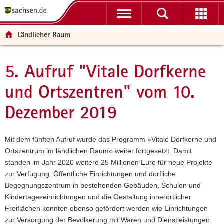
P
P
H
F
o
o
a
o
r
r
u
o
Ländlicher Raum
t
t
p
t
a
a
t
e
l
l
i
r
5. Aufruf "Vitale Dorfkerne
Hauptinhalt
ü
n
n
-
und Ortszentren" vom 10.
b
a
h
B
e
v
a
e
Dezember 2019
r
i
l
r
g
g
t
e
r
a
i
Mit dem fünften Aufruf wurde das Programm »Vitale Dorfkerne und
e
t
c
Ortszentrum im ländlichen Raum« weiter fortgesetzt. Damit
i
i
h
standen im Jahr 2020 weitere 25 Millionen Euro für neue Projekte
f
o
zur Verfügung. Öffentliche Einrichtungen und dörfliche
e
n
Begegnungszentrum in bestehenden Gebäuden, Schulen und
n
Kindertageseinrichtungen und die Gestaltung innerörtlicher
d
Freiflächen konnten ebenso gefördert werden wie Einrichtungen
e
zur Versorgung der Bevölkerung mit Waren und Dienstleistungen.
N