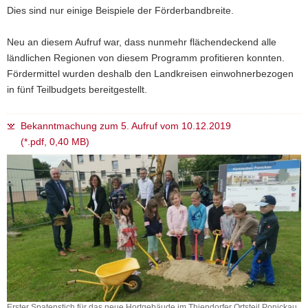
Dies sind nur einige Beispiele der Förderbandbreite.
a
v
Neu an diesem Aufruf war, dass nunmehr flächendeckend alle
i
ländlichen Regionen von diesem Programm profitieren konnten.
g
Fördermittel wurden deshalb den Landkreisen einwohnerbezogen
a
in fünf Teilbudgets bereitgestellt.
t
i
o
Bekanntmachung zum 5. Aufruf vom 10.12.2019
n
(*.pdf, 0,40 MB)
Erster Spatenstich für das neue Hortgebäude im Thiendorfer Ortsteil Ponickau.