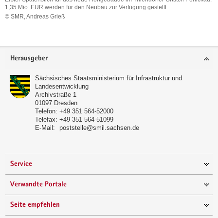
1,35 Mio. EUR werden für den Neubau zur Verfügung gestellt.
© SMR, Andreas Grieß
Erster
Spatenstich
für
das
Footer-
Herausgeber
neue
Bereich
Hortgebäude
Sächsisches Staatsministerium für Infrastruktur und
im
Landesentwicklung
Thiendorfer
Archivstraße 1
Ortsteil
01097
Dresden
Ponickau.
Telefon:
+49 351 564-52000
1,35
Telefax:
+49 351 564-51099
Mio.
E-Mail:
poststelle@smil.sachsen.de
EUR
werden
für
den
Service
Neubau
zur
Verwandte Portale
Verfügung
gestellt.
Seite empfehlen