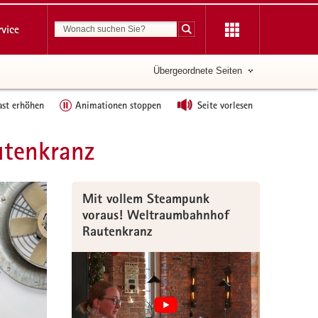
Suchbegriff
rvice
Suche starten
Übergeordnete Seiten
ast erhöhen
Animationen stoppen
Seite vorlesen
utenkranz
Mit vollem Steampunk
voraus! Weltraumbahnhof
Rautenkranz