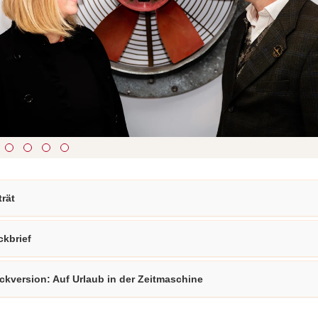
ste
Vorwärts
s :
blättern
ste
Zurück
ks :
blättern
ste
Bildunterschrift
n :
anzeigen
ste
Bildunterschrift
n :
verbergen
ste
Vollbildmodus
:
öffnen
e :
Bilderschau
abspielen
trät
ckbrief
ckversion: Auf Urlaub in der Zeitmaschine