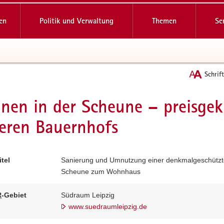
reifende
en
Politik und Verwaltung
Themen
Se
Schrif
en in der Scheune – preisge
t
eren Bauernhofs
itel
Sanierung und Umnutzung einer denkmalgeschütz
Scheune zum Wohnhaus
R
-Gebiet
Südraum Leipzig
www.suedraumleipzig.de