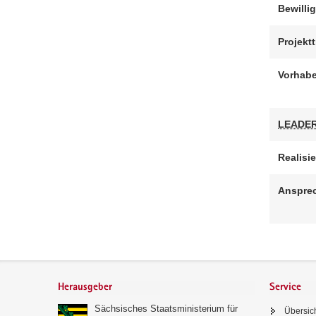
Bewilli
a
v
Projekt
i
g
Vorhabe
a
t
i
LEADER
o
n
Realisi
Ansprec
Footer-
Bereich
Herausgeber
Service
Sächsisches Staatsministerium für
Übersic