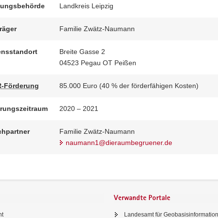
gungsbehörde
Landkreis Leipzig
träger
Familie Zwätz-Naumann
nsstandort
Breite Gasse 2
04523 Pegau OT Peißen
-Förderung
85.000 Euro (40 % der förderfähigen Kosten)
erungszeitraum
2020 – 2021
hpartner
Familie Zwätz-Naumann
naumann1@dieraumbegruener.de
Verwandte Portale
ht
Landesamt für Geobasisinformatio