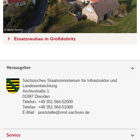
Ersatzneubau in Großdobritz
Footer-
Herausgeber
Bereich
Sächsisches Staatsministerium für Infrastruktur und
Landesentwicklung
Archivstraße 1
01097
Dresden
Telefon:
+49 351 564-52000
Telefax:
+49 351 564-51099
E-Mail:
poststelle@smil.sachsen.de
Service