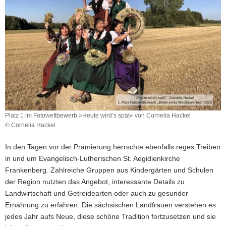
Regionalentwicklung
und
Herrn
Matthias
Damm,
Landrat
des
Landkreises
Mittelsachsen
Platz 1 im Fotowettbewerb »Heute wird’s spät« von Cornelia Hackel
© Cornelia Hackel
Platz
1
In den Tagen vor der Prämierung herrschte ebenfalls reges Treiben
im
in und um Evangelisch-Lutherischen St. Aegidienkirche
Fotowettbewerb
Frankenberg. Zahlreiche Gruppen aus Kindergärten und Schulen
»Heute
wird’s
der Region nutzten das Angebot, interessante Details zu
spät«
Landwirtschaft und Getreidearten oder auch zu gesunder
von
Ernährung zu erfahren. Die sächsischen Landfrauen verstehen es
Cornelia
jedes Jahr aufs Neue, diese schöne Tradition fortzusetzen und sie
Hackel