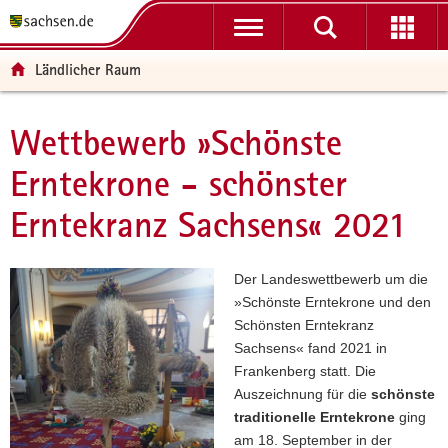
P
P
H
F
o
o
a
o
r
r
u
o
Ländlicher Raum
t
t
p
t
a
a
t
e
l
l
i
r
Wettbewerb »Schönste
Hauptinhalt
ü
n
n
-
Erntekrone - schönster
b
a
h
B
e
v
a
e
Erntekranz Sachsens« 2021
r
i
l
r
g
g
t
e
r
a
i
Der Landeswettbewerb um die
e
t
c
»Schönste Erntekrone und den
i
i
h
Schönsten Erntekranz
f
o
Sachsens« fand 2021 in
e
n
Frankenberg statt. Die
n
Auszeichnung für die
schönste
d
traditionelle Erntekrone
ging
e
am 18. September in der
N