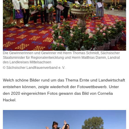
Die Gewinnerinnen und Gewinner mit Herrn Thomas Schmidt, Sächsischer
Staatsminister für Regionalentwicklung und Herrn Matthias Damm, Landrat
des Landkreises Mittelsachsen
© Sächsischer Landfrauenverband e. V.
Die
Gewinnerinnen
Welch schöne Bilder rund um das Thema Ernte und Landwirtschaft
und
entstehen können, zeigte wiederholt der Fotowettbewerb. Unter
Gewinner
den 2020 eingereichten Fotos gewann das Bild von Cornelia
mit
Herrn
Hackel.
Thomas
Schmidt,
Sächsischer
Staatsminister
für