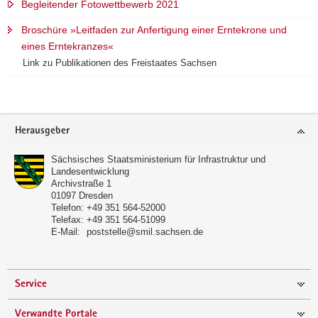
Begleitender Fotowettbewerb 2021
10
vor
Broschüre »Leitfaden zur Anfertigung einer Erntekrone und
der
eines Erntekranzes«
Evangelisch-
Lutherischen
Link zu Publikationen des Freistaates Sachsen
St.
Aegidienkirche
Frankenberg
Footer-
Herausgeber
Bereich
Sächsisches Staatsministerium für Infrastruktur und
Landesentwicklung
Archivstraße 1
01097
Dresden
Telefon:
+49 351 564-52000
Telefax:
+49 351 564-51099
E-Mail:
poststelle@smil.sachsen.de
Service
Verwandte Portale