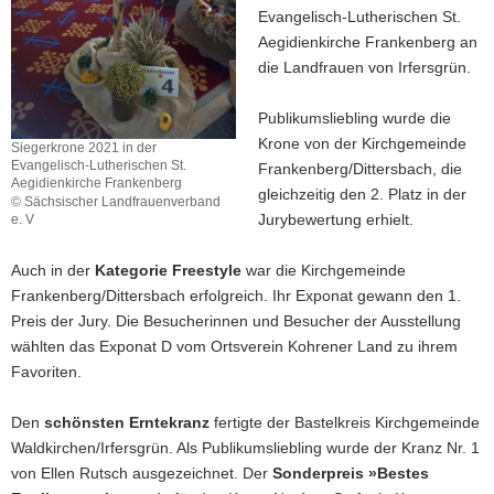
Evangelisch-Lutherischen St.
a
Aegidienkirche Frankenberg an
v
die Landfrauen von Irfersgrün.
i
g
Publikumsliebling wurde die
a
Krone von der Kirchgemeinde
Siegerkrone 2021 in der
t
Evangelisch-Lutherischen St.
Frankenberg/Dittersbach, die
i
Aegidienkirche Frankenberg
gleichzeitig den 2. Platz in der
o
© Sächsischer Landfrauenverband
Jurybewertung erhielt.
e. V
n
Siegerkrone
2021
Auch in der
Kategorie Freestyle
war die Kirchgemeinde
in
Frankenberg/Dittersbach erfolgreich. Ihr Exponat gewann den 1.
der
Preis der Jury. Die Besucherinnen und Besucher der Ausstellung
Evangelisch-
Lutherischen
wählten das Exponat D vom Ortsverein Kohrener Land zu ihrem
St.
Favoriten.
Aegidienkirche
Frankenberg
Den
schönsten Erntekranz
fertigte der Bastelkreis Kirchgemeinde
Waldkirchen/Irfersgrün. Als Publikumsliebling wurde der Kranz Nr. 1
von Ellen Rutsch ausgezeichnet. Der
Sonderpreis »Bestes