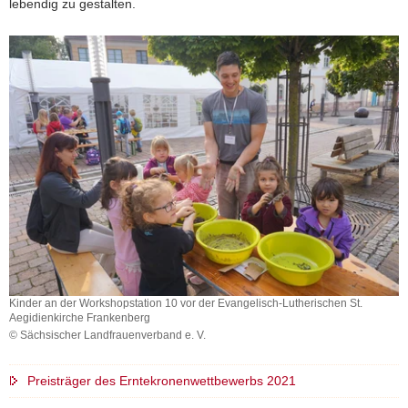
lebendig zu gestalten.
Kinder an der Workshopstation 10 vor der Evangelisch-Lutherischen St.
Aegidienkirche Frankenberg
© Sächsischer Landfrauenverband e. V.
Kinder
an
Preisträger des Erntekronenwettbewerbs 2021
der
Workshopstation