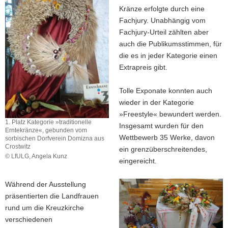
Crostwitz
Kränze erfolgte durch eine
Fachjury. Unabhängig vom
Fachjury-Urteil zählten aber
auch die Publikumsstimmen, für
die es in jeder Kategorie einen
Extrapreis gibt.
Tolle Exponate konnten auch
wieder in der Kategorie
»Freestyle« bewundert werden.
1. Platz Kategorie »traditionelle
Insgesamt wurden für den
Erntekränze«, gebunden vom
Wettbewerb 35 Werke, davon
sorbischen Dorfverein Domizna aus
Crostwitz
ein grenzüberschreitendes,
© LfULG, Angela Kunz
eingereicht.
1.
Platz
Kategorie
Während der Ausstellung
»traditionelle
präsentierten die Landfrauen
Erntekränze«,
rund um die Kreuzkirche
gebunden
verschiedenen
vom