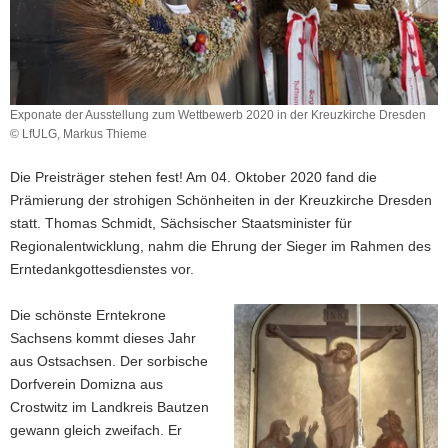
a
v
i
g
a
Exponate der Ausstellung zum Wettbewerb 2020 in der Kreuzkirche Dresden
© LfULG, Markus Thieme
t
Exponate
i
der
Die Preisträger stehen fest! Am 04. Oktober 2020 fand die
o
Ausstellung
Prämierung der strohigen Schönheiten in der Kreuzkirche Dresden
n
zum
statt. Thomas Schmidt, Sächsischer Staatsminister für
Wettbewerb
2020
Regionalentwicklung, nahm die Ehrung der Sieger im Rahmen des
in
Erntedankgottesdienstes vor.
der
Kreuzkirche
Die schönste Erntekrone
Dresden
Sachsens kommt dieses Jahr
aus Ostsachsen. Der sorbische
Dorfverein Domizna aus
Crostwitz im Landkreis Bautzen
gewann gleich zweifach. Er