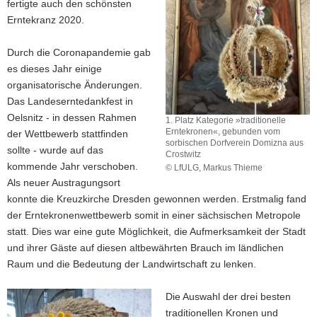
fertigte auch den schönsten
Erntekranz 2020.
Durch die Coronapandemie gab
es dieses Jahr einige
organisatorische Änderungen.
Das Landeserntedankfest in
Oelsnitz - in dessen Rahmen
1. Platz Kategorie »traditionelle
Erntekronen«, gebunden vom
der Wettbewerb stattfinden
sorbischen Dorfverein Domizna aus
sollte - wurde auf das
Crostwitz
kommende Jahr verschoben.
© LfULG, Markus Thieme
1.
Als neuer Austragungsort
Platz
konnte die Kreuzkirche Dresden gewonnen werden. Erstmalig fand
Kategorie
der Erntekronenwettbewerb somit in einer sächsischen Metropole
»traditionelle
statt. Dies war eine gute Möglichkeit, die Aufmerksamkeit der Stadt
Erntekronen«,
gebunden
und ihrer Gäste auf diesen altbewährten Brauch im ländlichen
vom
Raum und die Bedeutung der Landwirtschaft zu lenken.
sorbischen
Dorfverein
Die Auswahl der drei besten
Domizna
traditionellen Kronen und
aus