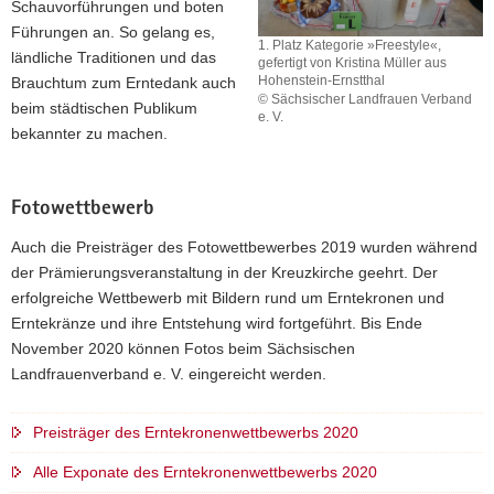
Schauvorführungen und boten
sorbischen
Dorfverein
Führungen an. So gelang es,
1. Platz Kategorie »Freestyle«,
Domizna
ländliche Traditionen und das
gefertigt von Kristina Müller aus
aus
Hohenstein-Ernstthal
Brauchtum zum Erntedank auch
Crostwitz
© Sächsischer Landfrauen Verband
beim städtischen Publikum
e. V.
bekannter zu machen.
1.
Platz
Kategorie
»Freestyle«,
Fotowettbewerb
gefertigt
von
Auch die Preisträger des Fotowettbewerbes 2019 wurden während
Kristina
der Prämierungsveranstaltung in der Kreuzkirche geehrt. Der
Müller
erfolgreiche Wettbewerb mit Bildern rund um Erntekronen und
aus
Erntekränze und ihre Entstehung wird fortgeführt. Bis Ende
Hohenstein-
Ernstthal
November 2020 können Fotos beim Sächsischen
Landfrauenverband e. V. eingereicht werden.
Preisträger des Erntekronenwettbewerbs 2020
Alle Exponate des Erntekronenwettbewerbs 2020