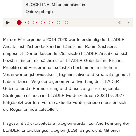
BLOCKLINE: Mountainbiking im
rechts :
blättern
a
Osterzgebirge
Pfeiltaste
Zurück
v
links :
blättern
i
Pfeiltaste
Bildunterschrift
g
oben :
anzeigen
a
Mit der Förderperiode 2014-2020 wurde erstmalig der LEADER-
Pfeiltaste
Bildunterschrift
t
Ansatz fast flächendeckend im Ländlichen Raum Sachsens
unten :
verbergen
i
umgesetzt. Der umfassende sächsische LEADER-Ansatz hat sich
Eingabetaste
Vollbildmodus
o
bewährt, indem die sächsischen LEADER-Gebiete ihre Freiheit,
:
öffnen
n
Projekte und Förderhöhen selbst zu bestimmen, mit hohem
Leertaste :
Bilderschau
Verantwortungsbewusstsein, Eigeninitiative und Kreativität genutzt
abspielen
haben. Dieser Weg der eigenen Verantwortung der LEADER-
Gebiete für die Formulierung und Umsetzung ihrer regionalen
Strategien soll auch im LEADER-Förderzeitraum 2023 bis 2027
fortgesetzt werden. Für die aktuelle Förderperiode mussten sich
die Regionen neu aufstellen.
Insgesamt 30 erarbeitete Strategien wurden zur Anerkennung der
LEADER-Entwicklungsstrategien (LES) eingereicht. Mit einer