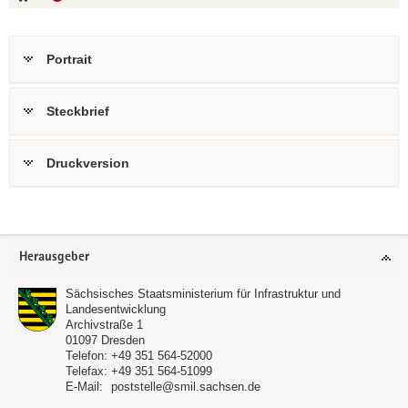
Portrait
Steckbrief
Druckversion
Footer-
Herausgeber
Bereich
Sächsisches Staatsministerium für Infrastruktur und
Landesentwicklung
Archivstraße 1
01097
Dresden
Telefon:
+49 351 564-52000
Telefax:
+49 351 564-51099
E-Mail:
poststelle@smil.sachsen.de