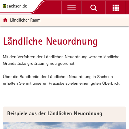
P
P
H
F
o
o
a
o
r
r
u
o
Ländlicher Raum
t
t
p
t
a
a
t
e
l
l
i
r
Ländliche Neuordnung
Hauptinhalt
ü
n
n
-
b
a
h
B
e
v
a
e
Mit den Verfahren der Ländlichen Neuordnung werden ländliche
r
i
l
r
Grundstücke großräumig neu geordnet.
g
g
t
e
r
a
i
Über die Bandbreite der Ländlichen Neuordnung in Sachsen
e
t
c
erhalten Sie mit unseren Praxisbeispielen einen guten Überblick.
i
i
h
f
o
e
n
n
Beispiele aus der Ländlichen Neuordnung
d
e
N