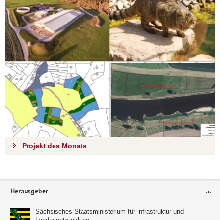
Projekt des Monats
Footer-
Herausgeber
Bereich
Sächsisches Staatsministerium für Infrastruktur und
Landesentwicklung