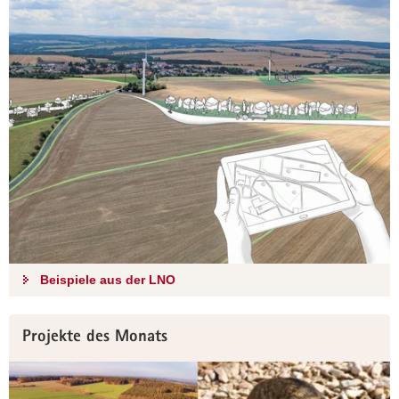
a
v
i
g
a
t
i
o
n
Beispiele aus der LNO
Projekte des Monats