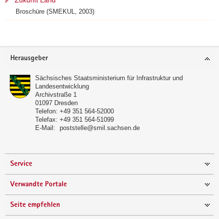
Zukunft Land
Broschüre (SMEKUL, 2003)
Footer-
Herausgeber
Bereich
Sächsisches Staatsministerium für Infrastruktur und
Landesentwicklung
Archivstraße 1
01097
Dresden
Telefon:
+49 351 564-52000
Telefax:
+49 351 564-51099
E-Mail:
poststelle@smil.sachsen.de
Service
Verwandte Portale
Seite empfehlen