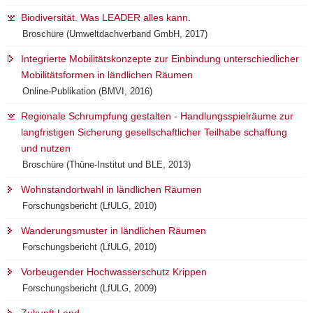
a
Biodiversität. Was LEADER alles kann.
v
Broschüre (Umweltdachverband GmbH, 2017)
i
Integrierte Mobilitätskonzepte zur Einbindung unterschiedlicher
g
Mobilitätsformen in ländlichen Räumen
a
Online-Publikation (BMVI, 2016)
t
i
Regionale Schrumpfung gestalten - Handlungsspielräume zur
o
langfristigen Sicherung gesellschaftlicher Teilhabe schaffung
n
und nutzen
Broschüre (Thüne-Institut und BLE, 2013)
Wohnstandortwahl in ländlichen Räumen
Forschungsbericht (LfULG, 2010)
Wanderungsmuster in ländlichen Räumen
Forschungsbericht (LfULG, 2010)
Vorbeugender Hochwasserschutz Krippen
Forschungsbericht (LfULG, 2009)