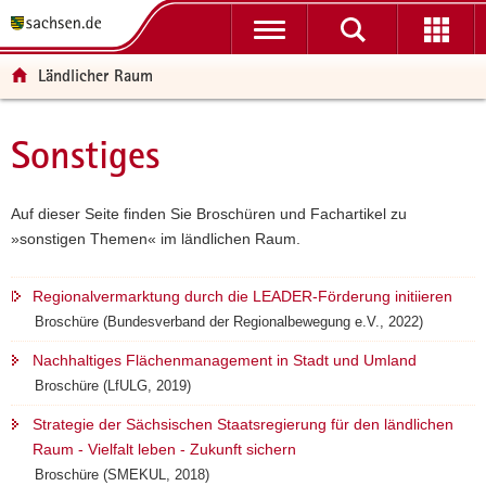
P
P
H
F
o
o
a
o
r
r
u
o
Ländlicher Raum
t
t
p
t
a
a
t
e
l
l
i
r
Sonstiges
Hauptinhalt
ü
n
n
-
b
a
h
B
e
v
a
e
Auf dieser Seite finden Sie Broschüren und Fachartikel zu
r
i
l
r
»sonstigen Themen« im ländlichen Raum.
g
g
t
e
r
a
i
Regionalvermarktung durch die LEADER-Förderung initiieren
e
t
c
Broschüre (Bundesverband der Regionalbewegung e.V., 2022)
i
i
h
f
o
Nachhaltiges Flächenmanagement in Stadt und Umland
e
n
Broschüre (LfULG, 2019)
n
Strategie der Sächsischen Staatsregierung für den ländlichen
d
Raum - Vielfalt leben - Zukunft sichern
e
Broschüre (SMEKUL, 2018)
N