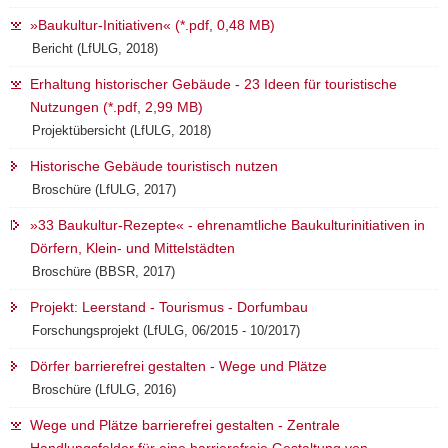
a
»Baukultur-Initiativen« (*.pdf, 0,48 MB)
v
Bericht (LfULG, 2018)
i
Erhaltung historischer Gebäude - 23 Ideen für touristische
g
Nutzungen (*.pdf, 2,99 MB)
a
Projektübersicht (LfULG, 2018)
t
i
Historische Gebäude touristisch nutzen
o
Broschüre (LfULG, 2017)
n
»33 Baukultur-Rezepte« - ehrenamtliche Baukulturinitiativen in
Dörfern, Klein- und Mittelstädten
Broschüre (BBSR, 2017)
Projekt: Leerstand - Tourismus - Dorfumbau
Forschungsprojekt (LfULG, 06/2015 - 10/2017)
Dörfer barrierefrei gestalten - Wege und Plätze
Broschüre (LfULG, 2016)
Wege und Plätze barrierefrei gestalten - Zentrale