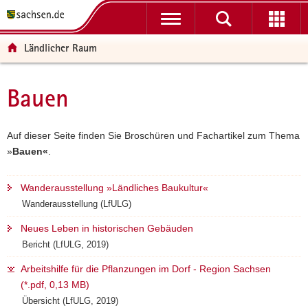
P
P
H
F
o
o
a
o
r
r
u
o
Ländlicher Raum
t
t
p
t
a
a
t
e
l
l
i
r
Bauen
Hauptinhalt
ü
n
n
-
b
a
h
B
e
v
a
e
Auf dieser Seite finden Sie Broschüren und Fachartikel zum Thema
r
i
l
r
»
Bauen«
.
g
g
t
e
r
a
i
Wanderausstellung »Ländliches Baukultur«
e
t
c
Wanderausstellung (LfULG)
i
i
h
f
o
Neues Leben in historischen Gebäuden
e
n
Bericht (LfULG, 2019)
n
Arbeitshilfe für die Pflanzungen im Dorf - Region Sachsen
d
(*.pdf, 0,13 MB)
e
Übersicht (LfULG, 2019)
N