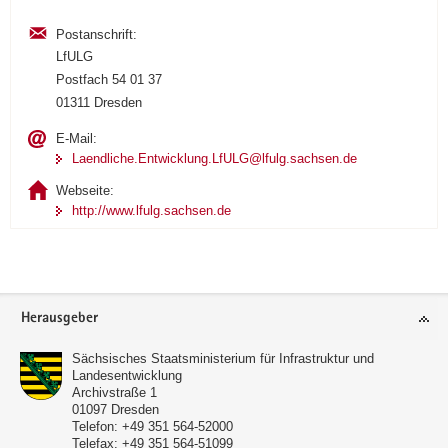
Postanschrift:
LfULG
Postfach 54 01 37
01311 Dresden
E-Mail:
Laendliche.Entwicklung.LfULG@lfulg.sachsen.de
Webseite:
http://www.lfulg.sachsen.de
Footer-
Herausgeber
Bereich
Sächsisches Staatsministerium für Infrastruktur und
Landesentwicklung
Archivstraße 1
01097
Dresden
Telefon:
+49 351 564-52000
Telefax:
+49 351 564-51099