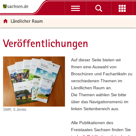
P
P
H
W
F
o
o
a
e
o
r
r
u
i
o
Ländlicher Raum
t
t
p
t
t
a
a
t
e
e
l
l
i
r
r
Veröffentlichungen
Hauptinhalt
ü
n
n
e
-
b
a
h
I
B
e
v
a
n
e
Auf dieser Seite bieten wir
r
i
l
f
r
Ihnen eine Auswahl von
g
g
t
o
e
Broschüren und Fachartikeln zu
r
a
r
i
verschiedenen Themen im
e
t
m
c
Ländlichen Raum an.
i
i
a
h
Die Themen wählen Sie bitte
f
o
t
über das Navigationsmenü im
e
n
i
linken Seitenbereich aus.
SMR, S.Jenke
SMR,
n
o
S.Jenke
d
n
Alle Publikationen des
e
Freistaates Sachsen finden Sie
N