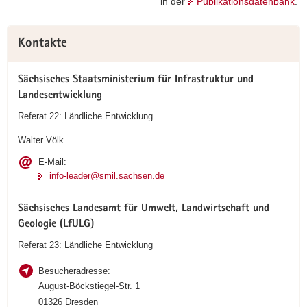
in der
Publikationsdatenbank
.
a
v
Weitere
Kontakte
i
Information
g
a
Sächsisches Staatsministerium für Infrastruktur und
t
Landesentwicklung
i
Referat 22: Ländliche Entwicklung
o
Walter Völk
n
E-Mail:
info-leader@smil.sachsen.de
Sächsisches Landesamt für Umwelt, Landwirtschaft und
Geologie (LfULG)
Referat 23: Ländliche Entwicklung
Besucheradresse:
August-Böckstiegel-Str. 1
01326 Dresden