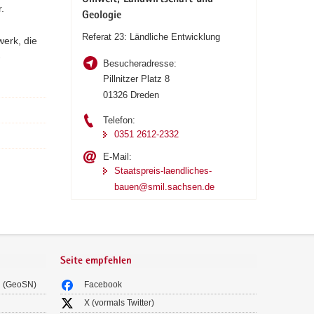
Umwelt, Landwirtschaft und
.
Geologie
Referat 23: Ländliche Entwicklung
werk, die
-
Besucheradresse:
Pillnitzer Platz 8
01326 Dreden
Telefon:
0351 2612-2332
E-Mail:
Staatspreis-laendliches-
bauen@smil.sachsen.de
Seite empfehlen
n (GeoSN)
Facebook
X (vormals Twitter)