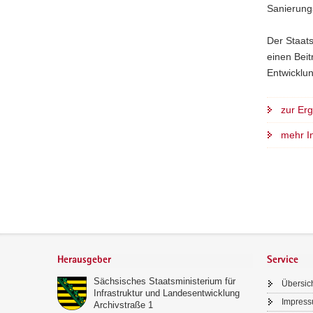
Sanierung
Der Staats
einen Bei
Entwicklun
zur Er
mehr I
Footer-
Bereich
Herausgeber
Service
Sächsisches Staatsministerium für
Übersic
Infrastruktur und Landesentwicklung
Impres
Archivstraße 1