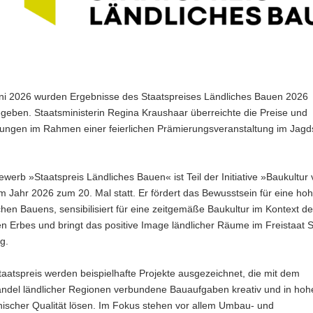
ni 2026 wurden Ergebnisse des Staatspreises Ländliches Bauen 2026
geben. Staatsministerin Regina Kraushaar überreichte die Preise und
ungen im Rahmen einer feierlichen Prämierungsveranstaltung im Jagd
werb »Staatspreis Ländliches Bauen« ist Teil der Initiative »Baukultur
m Jahr 2026 zum 20. Mal statt. Er fördert das Bewusstsein für eine hoh
chen Bauens, sensibilisiert für eine zeitgemäße Baukultur im Kontext d
en Erbes und bringt das positive Image ländlicher Räume im Freistaat
g.
aatspreis werden beispielhafte Projekte ausgezeichnet, die mit dem
andel ländlicher Regionen verbundene Bauaufgaben kreativ und in hoh
nischer Qualität lösen. Im Fokus stehen vor allem Umbau- und