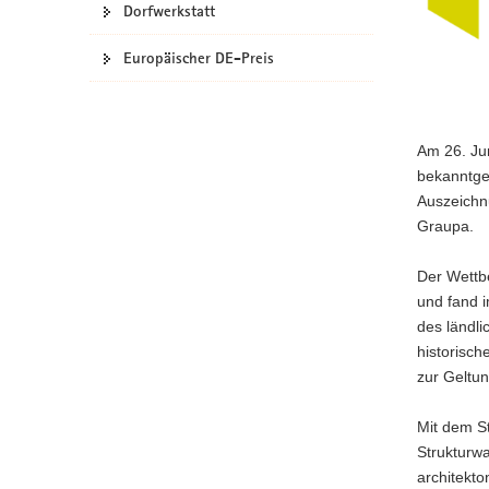
Dorfwerkstatt
a
v
Europäischer DE-Preis
i
g
a
t
Am 26. Ju
i
bekanntge
o
Auszeichn
n
Graupa.
Der Wettbe
und fand i
des ländli
historisch
zur Geltun
Mit dem St
Strukturw
architekto