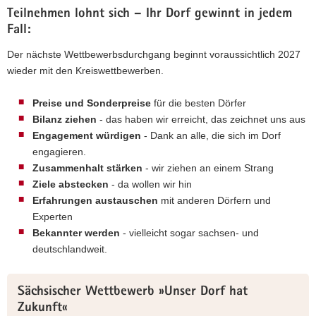
Teilnehmen lohnt sich – Ihr Dorf gewinnt in jedem
Fall:
Der nächste Wettbewerbsdurchgang beginnt voraussichtlich 2027
wieder mit den Kreiswettbewerben.
Preise und Sonderpreise
für die besten Dörfer
Bilanz ziehen
- das haben wir erreicht, das zeichnet uns aus
Engagement würdigen
- Dank an alle, die sich im Dorf
(© LfULG, Markus Thieme)
engagieren.
Die Bundes-Jury auf der Handwerkermeile
Zusammenhalt stärken
- wir ziehen an einem Strang
Ziele abstecken
- da wollen wir hin
Erfahrungen austauschen
mit anderen Dörfern und
Experten
Bekannter werden
- vielleicht sogar sachsen- und
deutschlandweit.
Sächsischer Wettbewerb »Unser Dorf hat
Zukunft«