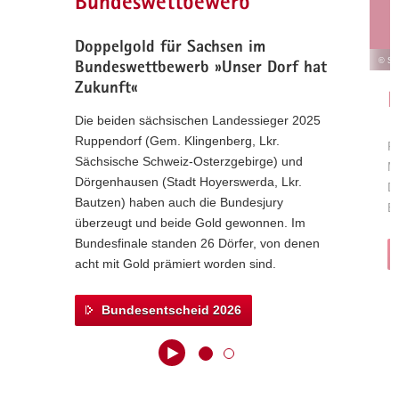
Bundeswettbewerb
a
v
Doppelgold für Sachsen im
i
© SM
Bundeswettbewerb »Unser Dorf hat
g
Zukunft«
L
a
Die beiden sächsischen Landessieger 2025
t
Ruppendorf (Gem. Klingenberg, Lkr.
i
R
Sächsische Schweiz-Osterzgebirge) und
o
M
Dörgenhausen (Stadt Hoyerswerda, Lkr.
n
Di
Bautzen) haben auch die Bundesjury
Bu
überzeugt und beide Gold gewonnen. Im
Bundesfinale standen 26 Dörfer, von denen
acht mit Gold prämiert worden sind.
Bundesentscheid 2026