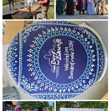
(© LfULG, Markus Thieme)
Auftakt zur Ortsbesichtigung am
Ruppendorfer Wahrzeichen - der alten
Wasserburg