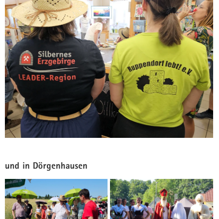
Landeswettbewerb
Ruppendorf, Dörgenhausen und Mannichswalde waren die
Landessieger 2025. Die beiden Ersten vertraten Sachsen im
Bundesfinale 2026 und holten Gold.
Ergebnisse
und in Dörgenhausen