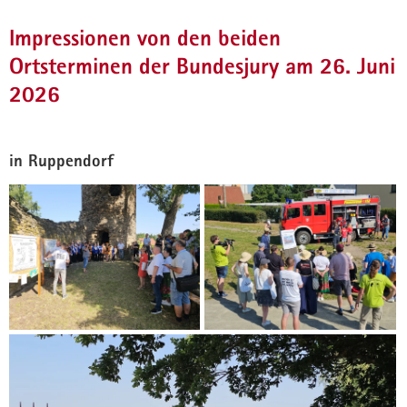
Impressionen von den beiden
Ortsterminen der Bundesjury am 26. Juni
2026
in Ruppendorf
Bundeswettbewerb
Doppelgold für Sachsen im Bundeswettbewerb
»Unser Dorf hat Zukunft«
Die beiden sächsischen Landessieger 2025 Ruppendorf
(Gem. Klingenberg, Lkr. Sächsische Schweiz-Osterzgebirge)
und Dörgenhausen (Stadt Hoyerswerda, Lkr. Bautzen) haben
auch die Bundesjury überzeugt und beide Gold gewonnen.