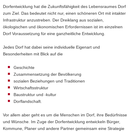
Dorfentwicklung hat die Zukunftsfähigkeit des Lebensraumes Dorf
a
zum Ziel. Das bedeutet nicht nur, einen schöneren Ort mit intakter
v
Infrastruktur anzustreben. Der Dreiklang aus sozialen,
i
ökologischen und ökonomischen Erfordernissen ist im einzelnen
g
Dorf Voraussetzung für eine ganzheitliche Entwicklung.
a
t
Jedes Dorf hat dabei seine individuelle Eigenart und
i
Besonderheiten mit Blick auf die
o
n
Geschichte
Zusammensetzung der Bevölkerung
sozialen Beziehungen und Traditionen
Wirtschaftsstruktur
Baustruktur und -kultur
Dorflandschaft.
Vor allem aber geht es um die Menschen im Dorf, ihre Bedürfnisse
und Wünsche. Im Zuge der Dorfentwicklung entwickeln Bürger,
Kommune, Planer und andere Partner gemeinsam eine Strategie