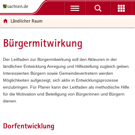
P
P
H
W
F
o
o
a
e
o
r
r
u
i
o
Ländlicher Raum
t
t
p
t
t
a
a
t
e
e
l
l
i
r
r
Bürgermitwirkung
Hauptinhalt
ü
n
n
e
-
b
a
h
I
B
e
v
a
n
e
Der Leitfaden zur Bürgermitwirkung soll den Akteuren in der
r
i
l
f
r
ländlichen Entwicklung Anregung und Hilfestellung zugleich geben.
g
g
t
o
e
Interessierten Bürgern sowie Gemeindevertretern werden
r
a
r
i
Möglichkeiten aufgezeigt, sich aktiv in Entwicklungsprozesse
e
t
m
c
einzubringen. Für Planer kann der Leitfaden als methodische Hilfe
i
i
a
h
für die Motivation und Beteiligung von Bürgerinnen und Bürgern
f
o
t
dienen.
e
n
i
n
o
d
n
Dorfentwicklung
e
N