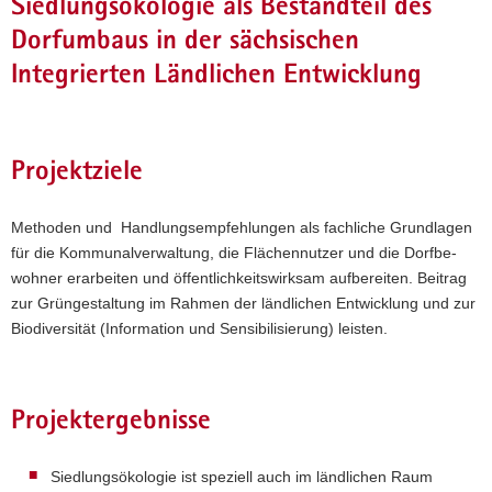
Siedlungsökologie als Bestandteil des
a
Dorfumbaus in der sächsischen
v
Integrierten Ländlichen Entwicklung
i
g
a
t
Projektziele
i
o
n
Methoden und Handlungs­empfehlungen als fachliche Grundlagen
für die Kommu­nal­verwaltung, die Flächen­nutzer und die Dorfbe­
wohner erarbeiten und öffen­tlichkeits­wirksam aufbereiten. Beitrag
zur Grün­gestaltung im Rahmen der ländlichen Entwicklung und zur
Biodiversität (Information und Sensi­bili­sierung) leisten.
Projektergebnisse
Siedlungs­ökologie ist speziell auch im ländlichen Raum