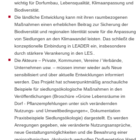
wichtig für Dorfumbau, Lebens­qualität, Klima­anpas­sung und
Bio­diversität.
Die ländliche Entwicklung kann mit ihren raum­bezo­genen
Maßnahmen einen erheblichen Beitrag zur Sicherung der
Biodiversität und regionalen Identität sowie für die Anpassung
von Siedlungen an den Klima­wandel leisten. Das schließt die
konzep­tionelle Einbindung in LEADER ein, insbesondere
durch stärkere Verankerung in den LES..
Die Akteure – Private, Kommunen, Vereine / Verbände,
Unternehmen usw. – müssen immer wieder aufs Neue
sensibilisiert und über aktuelle Entwicklungen informiert
werden. Das Projekt hat schwer­punkt­mäßig anschauliche
Beispiele für siedlungs­öko­logische Maßnahmen in den
Veröffen­tlichungen (Broschüre »Grüne Lebensräume im
Dorf - Pflanz­empfehlungen unter sich verändernden
Nutzungs- und Umwelt­bedingungen«, Dokumentation
Praxisbeispiele Siedlungs­ökologie) dargestellt. Es werden
Anregungen gegeben, wie veränderte Nutzungs­ansprüche,
neue Gestaltungs­möglichkeiten und die Bewahrung einer
regional­typischen, ökologisch wertvollen Dorf­vegetation Hand