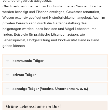
Veränderungsdruck ausgesetzt.
a
Gleichzeitig eröffnen sich im Dorfumbau neue Chancen: Brachen
v
werden beseitigt und Flächen entsiegelt, Gewässer renaturiert,
i
Wiesen extensiv gepflegt und Nistmöglichkeiten angelegt. Auch im
g
privaten Bereich kann durch die Gartengestaltung dazu
a
beigetragen werden, dass Insekten und Vögel Lebensräume
t
finden. Beispiele für praktische Lösungen zeigen, wie
i
Lebensqualität, Dorfgestaltung und Biodiversität Hand in Hand
o
gehen können.
n
kommunale Träger
private Träger
sonstige Träger (Vereine, Unternehmen, u. a.)
Grüne Lebensräume im Dorf