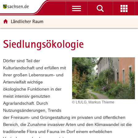
P
P
H
F
o
o
a
o
r
r
u
o
Ländlicher Raum
t
t
p
t
a
a
t
e
l
l
i
r
Siedlungsökologie
Hauptinhalt
ü
n
n
-
b
a
h
B
e
v
a
e
Dörfer sind Teil der
r
i
l
r
Kulturlandschaft und erfüllen mit
g
g
t
e
ihrer großen Lebensraum- und
r
a
i
Artenvielfalt wichtige
e
t
c
ökologische Funktionen in der
i
i
h
meist intensiv genutzten
f
o
© LfULG, Markus Thieme
Agrarlandschaft. Durch
e
n
Nutzungsänderungen, Trends
n
der Freiraum- und Grüngestaltung im privaten und öffentlichen
d
Bereich, die Zunahme invasiver Arten und den Klimawandel ist die
e
traditionelle Flora und Fauna im Dorf einem erheblichen
N