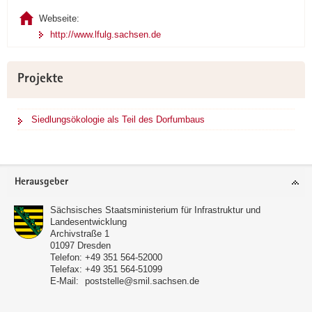
Webseite:
http://www.lfulg.sachsen.de
Projekte
Siedlungsökologie als Teil des Dorfumbaus
Footer-
Herausgeber
Bereich
Sächsisches Staatsministerium für Infrastruktur und
Landesentwicklung
Archivstraße 1
01097
Dresden
Telefon:
+49 351 564-52000
Telefax:
+49 351 564-51099
E-Mail:
poststelle@smil.sachsen.de