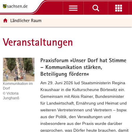
P
P
H
F
o
o
a
o
r
r
u
o
Ländlicher Raum
t
t
p
t
a
a
t
e
l
l
i
r
Veranstaltungen
Hauptinhalt
ü
n
n
-
b
a
h
B
e
v
a
e
Praxisforum »Unser Dorf hat Stimme
r
i
l
r
– Kommunikation stärken,
g
g
t
e
Beteiligung fördern«
r
a
i
Am 29. Juni 2026 lud Staatsministerin Regina
Kommunikation im
e
t
c
Dorf
Kraushaar in die Kulturscheune Börtewitz ein.
i
i
h
© Victoria
Gemeinsam mit Alois Rainer, Bundesminister
f
o
Junghanß
für Landwirtschaft, Ernährung und Heimat und
Kommunikation
e
n
im
weiteren Vertreterinnen und Vertretern – bspw.
n
Dorf
aus der Politik, den Verwaltungen und
d
insbesondere aus der Praxis wurde darüber
e
gesprochen, was Dörfer heute brauchen, damit
N