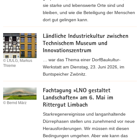
sie starke und lebenswerte Orte sind und
a
bleiben, und wie die Beteiligung der Menschen
v
dort gut gelingen kann.
i
g
P
a
Ländliche Industriekultur zwischen
r
t
Technischem Museum und
o
i
Innovationszentrum
g
o
r
… war das Thema einer DorfBaukultur-
© LfULG, Markus
n
a
Thieme
Werkstatt am Dienstag, 23. Juni 2026, im
m
Buntspeicher Zwönitz.
m
w
u
Fachtagung »LNO gestaltet
e
n
Landschaften« am 6. Mai im
i
d
© Bernd März
Rittergut Limbach
t
A
e
Starkregenereignisse und langanhaltende
n
r
Dürrephasen stellen uns zunehmend vor neue
m
e
Herausforderungen. Wir müssen mit diesen
e
I
Bedingungen umgehen. Aber wie kann das
l