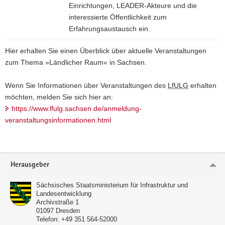
u
Einrichtungen, LEADER-Akteure und die
n
interessierte Öffentlichkeit zum
g
Erfahrungsaustausch ein.
z
Hier erhalten Sie einen Überblick über aktuelle Veranstaltungen
u
zum Thema »Ländlicher Raum« in Sachsen.
r
V
Wenn Sie Informationen über Veranstaltungen des
LfULG
erhalten
e
möchten, melden Sie sich hier an:
r
https://www.lfulg.sachsen.de/anmeldung-
a
veranstaltungsinformationen.html
n
s
t
Footer-
a
Herausgeber
Bereich
l
t
Sächsisches Staatsministerium für Infrastruktur und
Landesentwicklung
u
Archivstraße 1
n
01097
Dresden
g
Telefon:
+49 351 564-52000