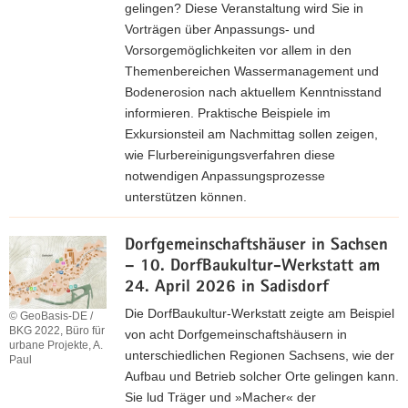
n
gelingen? Diese Veranstaltung wird Sie in
d
f
Vorträgen über Anpassungs- und
u
o
Vorsorgemöglichkeiten vor allem in den
n
r
Themenbereichen Wassermanagement und
g
m
Bodenerosion nach aktuellem Kenntnisstand
a
informieren. Praktische Beispiele im
t
Exkursionsteil am Nachmittag sollen zeigen,
i
wie Flurbereinigungsverfahren diese
o
notwendigen Anpassungsprozesse
n
unterstützen können.
e
Z
n
Dorfgemeinschaftshäuser in Sachsen
u
– 10. DorfBaukultur-Werkstatt am
r
24. April 2026 in Sadisdorf
A
n
Die DorfBaukultur-Werkstatt zeigte am Beispiel
© GeoBasis-DE /
m
BKG 2022, Büro für
von acht Dorfgemeinschaftshäusern in
urbane Projekte, A.
e
unterschiedlichen Regionen Sachsens, wie der
Paul
l
Aufbau und Betrieb solcher Orte gelingen kann.
d
Sie lud Träger und »Macher« der