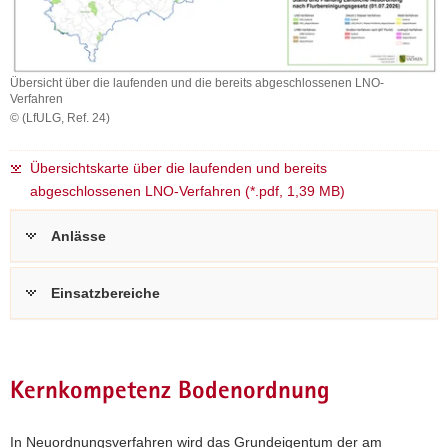
Übersicht über die laufenden und die bereits abgeschlossenen LNO-
Verfahren
© (LfULG, Ref. 24)
Übersicht
über
Übersichtskarte über die laufenden und bereits
die
abgeschlossenen LNO-Verfahren (*.pdf, 1,39 MB)
laufenden
und
die
Anlässe
bereits
abgeschlossenen
LNO-
Einsatzbereiche
Verfahren
Kernkompetenz Bodenordnung
In Neuordnungsverfahren wird das Grundeigentum der am