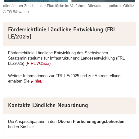
alter / neuer Zuschnitt der Flurstücke im Verfahren Bärwalde, Landkreis Görlitz
© TG Bärwalde
alter
/
Weitere
neuer
Förderrichtlinie Ländliche Entwicklung (FRL
Information
Zuschnitt
LE/2025)
der
Flurstücke
im
Förderrichtlinie Ländliche Entwicklung des Sächsischen
Verfahren
Staatsministeriums für Infrastruktur und Landesentwicklung (FRL
LE/2025) (
REVOSax
)
Bärwalde,
Landkreis
Görlitz
Weitere Informationen zur FRL LE/2025 und zur Antragstellung
erhalten Sie
hier
.
Kontakte Ländliche Neuordnung
Die Ansprechpartner in den
Oberen Flurbereinigungsbehörden
finden Sie hier: